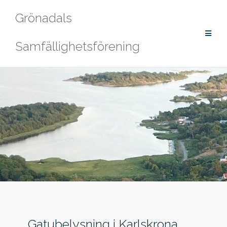
Hoppa
Grönadals
till
innehåll
Samfällighetsförening
Gatubelysning i Karlskrona