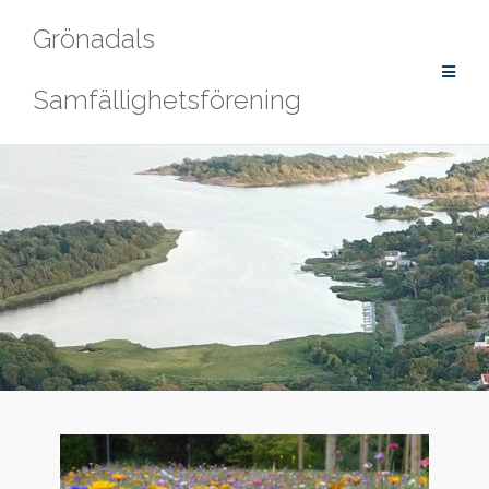
Hoppa
Grönadals
till
innehåll
Samfällighetsförening