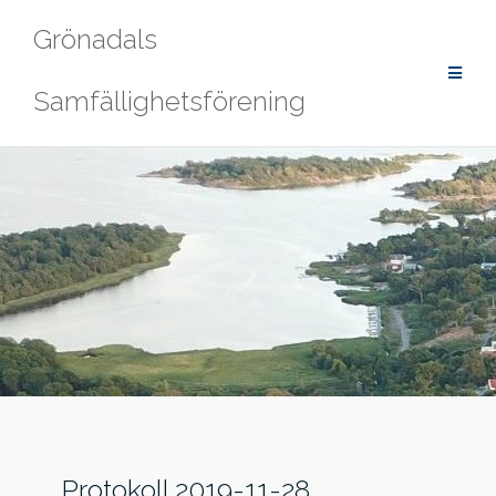
Hoppa
Grönadals
till
innehåll
Samfällighetsförening
Protokoll 2019-11-28