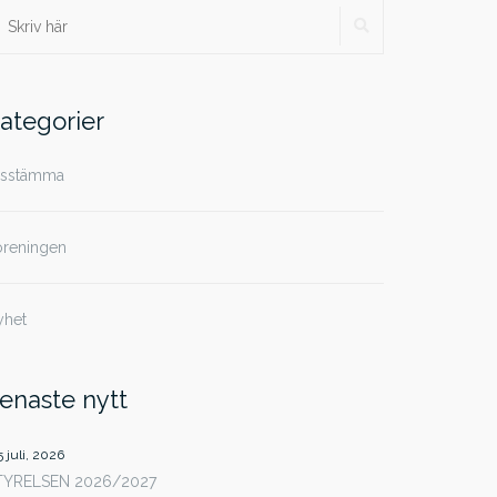
SÖK
ök
ter:
ategorier
rsstämma
öreningen
yhet
enaste nytt
5 juli, 2026
TYRELSEN 2026/2027