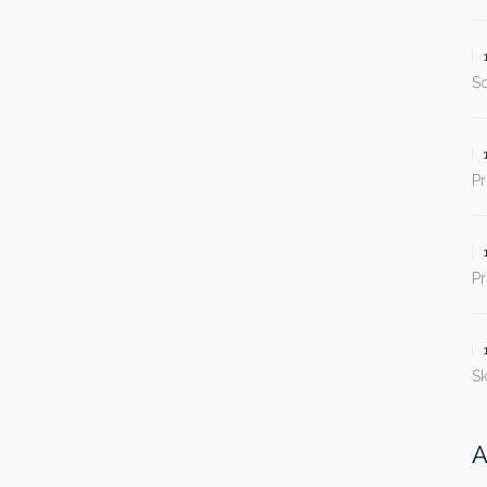
S
Pr
Pr
S
A