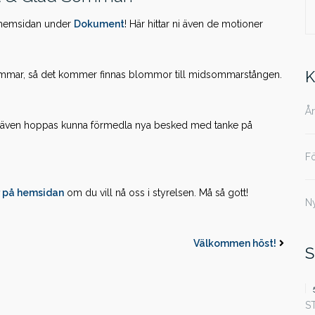
S
å hemsidan under
Dokument
! Här hittar ni även de motioner
ef
K
ommar, så det kommer finnas blommor till midsommarstången.
Å
 vi även hoppas kunna förmedla nya besked med tanke på
F
r på hemsidan
om du vill nå oss i styrelsen. Må så gott!
N
Välkommen höst!
S
S