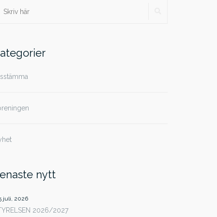
SÖK
ök
ter:
ategorier
rsstämma
öreningen
yhet
enaste nytt
5 juli, 2026
TYRELSEN 2026/2027