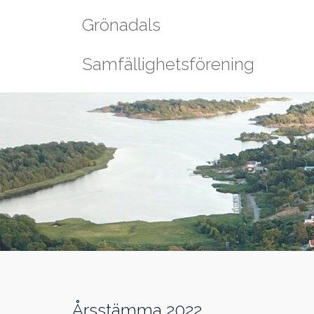
Hoppa
Grönadals
till
innehåll
Samfällighetsförening
Årsstämma 2022