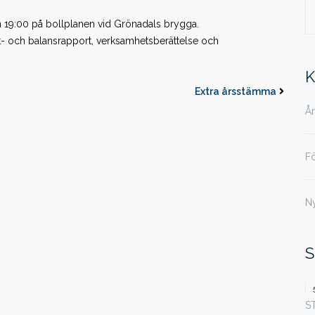
S
n 19:00 på bollplanen vid Grönadals brygga.
t- och balansrapport, verksamhetsberättelse och
ef
K
Extra årsstämma
Å
F
N
S
S