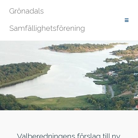
Hoppa
Grönadals
till
innehåll
Samfällighetsförening
Valberedningens förslag till ny