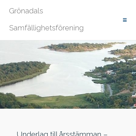
Hoppa
Grönadals
till
innehåll
Samfällighetsförening
Underlag till årsstämman –