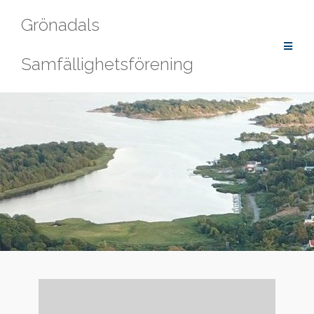
Hoppa
Grönadals
till
innehåll
Samfällighetsförening