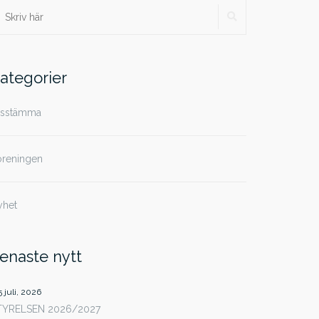
SÖK
ök
ter:
ategorier
rsstämma
öreningen
yhet
enaste nytt
5 juli, 2026
TYRELSEN 2026/2027