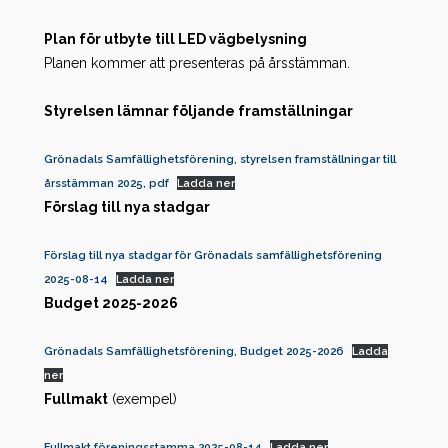
Plan för utbyte till LED vägbelysning
Planen kommer att presenteras på årsstämman.
Styrelsen lämnar följande framställningar
Grönadals Samfällighetsförening, styrelsen framställningar till
årsstämman 2025, pdf
Ladda ner
Förslag till nya stadgar
Förslag till nya stadgar för Grönadals samfällighetsförening
2025-08-14
Ladda ner
Budget 2025-2026
Grönadals Samfällighetsförening, Budget 2025-2026
Ladda
ner
Fullmakt
(exempel)
Fullmakt föreningsstamma 2025-08-14
Ladda ner