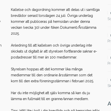
Kallelse och dagordning kommer att delas ut i samtliga
brevlådor senast torsdagen 24 juli. Övriga underlag
S
v
kommer att publiceras på hemsidan under denna
veckan (vecka 30) under fliken Dokument/Årsstämma
2025.
Pr
n
Anledning till att kallelsen och övriga underlag inte
skickats ut digitalt är att styrelsen fortfarande saknar e-
postadresser till mer än 100 medlemmar.
Pr
Styrelsen hoppas att det kommer lika många
medlemmar till den ordinarie årsstämman som det
kom till den extra föreningsstämman i februari 2025.
S
Har du inte möjlighet att själv komma så kan du ju
lämma en fullmakt till en granne/annan medlem.
A
Tips; Håll lite i koll i din brevlåda och på hemsidan inför