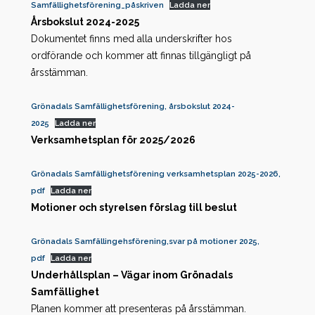
Samfällighetsförening_påskriven
Ladda ner
Årsbokslut 2024-2025
Dokumentet finns med alla underskrifter hos
ordförande och kommer att finnas tillgängligt på
årsstämman.
Grönadals Samfällighetsförening, årsbokslut 2024-
2025
Ladda ner
Verksamhetsplan för 2025/2026
Grönadals Samfällighetsförening verksamhetsplan 2025-2026,
pdf
Ladda ner
Motioner och styrelsen förslag till beslut
Grönadals Samfällingehsförening,svar på motioner 2025,
pdf
Ladda ner
Underhållsplan – Vägar inom Grönadals
Samfällighet
Planen kommer att presenteras på årsstämman.