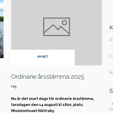
S
ef
K
Å
F
NYHET
N
Ordinarie årsstämma 2025
Hej,
S
Nu är det snart dags för ordinarie årsstämma,
torsdagen den 14 augusti kl 1800, plats;
S
Missisionhuset Nättraby.